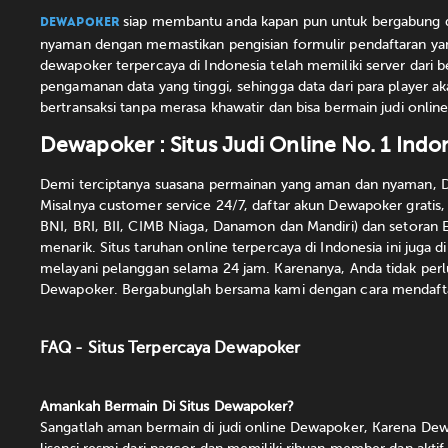
siap membantu anda kapan pun untuk bergabung de
Dewapoker
nyaman dengan memastikan pengisian formulir pendaftaran yan
dewapoker terpercaya di Indonesia telah memiliki server dari b
pengamanan data yang tinggi, sehingga data dari para player a
bertransaksi tanpa merasa khawatir dan bisa bermain judi onlin
Dewapoker : Situs Judi Online No. 1 Indo
Demi terciptanya suasana permainan yang aman dan nyaman, De
Misalnya customer service 24/7, daftar akun Dewapoker gratis, 
BNI, BRI, BII, CIMB Niaga, Danamon dan Mandiri) dan setoran E
menarik. Situs taruhan online terpercaya di Indonesia ini juga d
melayani pelanggan selama 24 jam. Karenanya, Anda tidak perlu k
Dewapoker. Bergabunglah bersama kami dengan cara mendaftar
FAQ - Situs Terpercaya Dewapoker
Amankah Bermain Di Situs Dewapoker?
Sangatlah aman bermain di judi online Dewapoker, Karena D