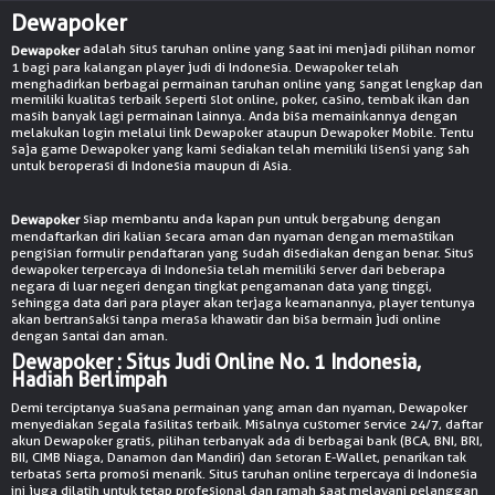
Dewapoker
adalah situs taruhan online yang saat ini menjadi pilihan nomor
Dewapoker
1 bagi para kalangan player judi di Indonesia. Dewapoker telah
menghadirkan berbagai permainan taruhan online yang sangat lengkap dan
memiliki kualitas terbaik seperti slot online, poker, casino, tembak ikan dan
masih banyak lagi permainan lainnya. Anda bisa memainkannya dengan
melakukan login melalui link Dewapoker ataupun Dewapoker Mobile. Tentu
saja game Dewapoker yang kami sediakan telah memiliki lisensi yang sah
untuk beroperasi di Indonesia maupun di Asia.
siap membantu anda kapan pun untuk bergabung dengan
Dewapoker
mendaftarkan diri kalian secara aman dan nyaman dengan memastikan
pengisian formulir pendaftaran yang sudah disediakan dengan benar. Situs
dewapoker terpercaya di Indonesia telah memiliki server dari beberapa
negara di luar negeri dengan tingkat pengamanan data yang tinggi,
sehingga data dari para player akan terjaga keamanannya, player tentunya
akan bertransaksi tanpa merasa khawatir dan bisa bermain judi online
dengan santai dan aman.
Dewapoker : Situs Judi Online No. 1 Indonesia,
Hadiah Berlimpah
Demi terciptanya suasana permainan yang aman dan nyaman, Dewapoker
menyediakan segala fasilitas terbaik. Misalnya customer service 24/7, daftar
akun Dewapoker gratis, pilihan terbanyak ada di berbagai bank (BCA, BNI, BRI,
BII, CIMB Niaga, Danamon dan Mandiri) dan setoran E-Wallet, penarikan tak
terbatas serta promosi menarik. Situs taruhan online terpercaya di Indonesia
ini juga dilatih untuk tetap profesional dan ramah saat melayani pelanggan