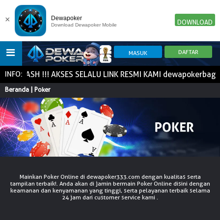
×
Dewapoker
DOWNLOAD
Download Dewapoker Mobile
ERCASH !!! AKSES SELALU LINK RESMI KAMI dewapokerbagus.
INFO:
HOME
Beranda | Poker
POKER
SLOT GAME
IDN E-LOTTERY
NEW
NEW
SPORTBOOK
LIVE CASINO
IDNLIVE
NEW
Mainkan Poker Online di dewapoker333.com dengan kualitas serta
tampilan terbaik!. Anda akan di jamin bermain Poker Online disini dengan
TOGEL
ESPORTS
ARCADE
keamanan dan kenyamanan yang tinggi, serta pelayanan terbaik selama
24 jam dari customer service kami .
NEW
NEW
NEW
TEMBAK IKAN
IDNRAFFLE
IDNTRADE