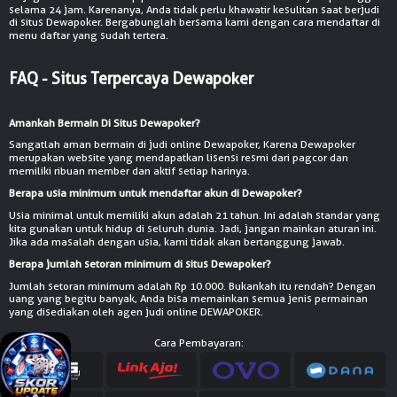
selama 24 jam. Karenanya, Anda tidak perlu khawatir kesulitan saat berjudi
di situs Dewapoker. Bergabunglah bersama kami dengan cara mendaftar di
menu daftar yang sudah tertera.
FAQ - Situs Terpercaya Dewapoker
Amankah Bermain Di Situs Dewapoker?
Sangatlah aman bermain di judi online Dewapoker, Karena Dewapoker
merupakan website yang mendapatkan lisensi resmi dari pagcor dan
memiliki ribuan member dan aktif setiap harinya.
Berapa usia minimum untuk mendaftar akun di Dewapoker?
Usia minimal untuk memiliki akun adalah 21 tahun. Ini adalah standar yang
kita gunakan untuk hidup di seluruh dunia. Jadi, jangan mainkan aturan ini.
Jika ada masalah dengan usia, kami tidak akan bertanggung jawab.
Berapa jumlah setoran minimum di situs Dewapoker?
Jumlah setoran minimum adalah Rp 10.000. Bukankah itu rendah? Dengan
uang yang begitu banyak, Anda bisa memainkan semua jenis permainan
yang disediakan oleh agen judi online DEWAPOKER.
Cara Pembayaran: